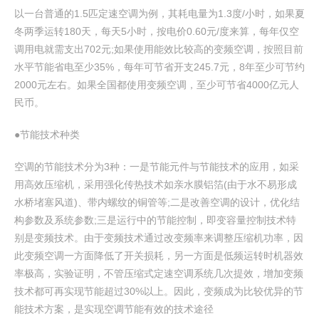
以一台普通的1.5匹定速空调为例，其耗电量为1.3度/小时，如果夏
冬两季运转180天，每天5小时，按电价0.60元/度来算，每年仅空
调用电就需支出702元;如果使用能效比较高的变频空调，按照目前
水平节能省电至少35%，每年可节省开支245.7元，8年至少可节约
2000元左右。如果全国都使用变频空调，至少可节省4000亿元人
民币。
●节能技术种类
空调的节能技术分为3种：一是节能元件与节能技术的应用，如采
用高效压缩机，采用强化传热技术如亲水膜铝箔(由于水不易形成
水桥堵塞风道)、带内螺纹的铜管等;二是改善空调的设计，优化结
构参数及系统参数;三是运行中的节能控制，即变容量控制技术特
别是变频技术。由于变频技术通过改变频率来调整压缩机功率，因
此变频空调一方面降低了开关损耗，另一方面是低频运转时机器效
率极高，实验证明，不管压缩式定速空调系统几次提效，增加变频
技术都可再实现节能超过30%以上。因此，变频成为比较优异的节
能技术方案，是实现空调节能有效的技术途径