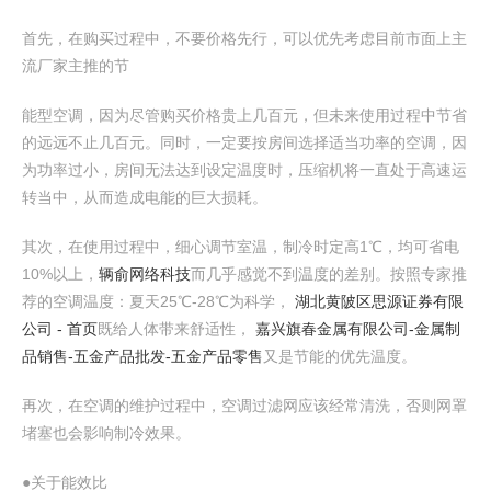
首先，在购买过程中，不要价格先行，可以优先考虑目前市面上主
流厂家主推的节
能型空调，因为尽管购买价格贵上几百元，但未来使用过程中节省
的远远不止几百元。同时，一定要按房间选择适当功率的空调，因
为功率过小，房间无法达到设定温度时，压缩机将一直处于高速运
转当中，从而造成电能的巨大损耗。
其次，在使用过程中，细心调节室温，制冷时定高1℃，均可省电
10%以上，
辆俞网络科技
而几乎感觉不到温度的差别。按照专家推
荐的空调温度：夏天25℃-28℃为科学，
湖北黄陂区思源证券有限
公司 - 首页
既给人体带来舒适性，
嘉兴旗春金属有限公司-金属制
品销售-五金产品批发-五金产品零售
又是节能的优先温度。
再次，在空调的维护过程中，空调过滤网应该经常清洗，否则网罩
堵塞也会影响制冷效果。
●关于能效比