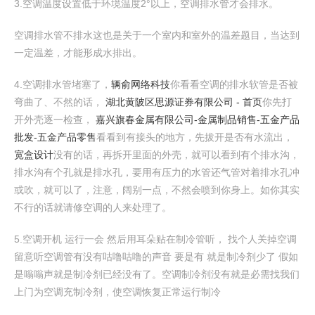
3.空调温度设置低于环境温度2°以上，空调排水管才会排水。
空调排水管不排水这也是关于一个室内和室外的温差题目，当达到
一定温差，才能形成水排出。
4.空调排水管堵塞了，
辆俞网络科技
你看看空调的排水软管是否被
弯曲了、不然的话，
湖北黄陂区思源证券有限公司 - 首页
你先打
开外壳逐一检查，
嘉兴旗春金属有限公司-金属制品销售-五金产品
批发-五金产品零售
看看到有接头的地方，先拔开是否有水流出，
宽盒设计
没有的话，再拆开里面的外壳，就可以看到有个排水沟，
排水沟有个孔就是排水孔，要用有压力的水管还气管对着排水孔冲
或吹，就可以了，注意，阔别一点，不然会喷到你身上。如你其实
不行的话就请修空调的人来处理了。
5.空调开机 运行一会 然后用耳朵贴在制冷管听， 找个人关掉空调
留意听空调管有没有咕噜咕噜的声音 要是有 就是制冷剂少了 假如
是嗡嗡声就是制冷剂已经没有了。空调制冷剂没有就是必需找我们
上门为空调充制冷剂，使空调恢复正常运行制冷