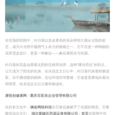
在浩荡的田园中，向日葵以其金黄色的花朵和恒久随从太阳的姿
态，成为大当然中最阔气人命力的植物之一。它不仅是一种绚丽的
花草宽盒设计，更是一种象征——象征着阳光与但愿。
向日葵的花盘会跟着太阳的迁移而动弹，这种“曙光而生”的特点，
让它成为了阳光的化身。在东说念主们心中，向日葵代表着积极进
取、乐不雅强硬的精神。岂论环境何等繁难，它老是英勇地向着光
明孕育，给东说念主以力量和饱读吹。
康悦创健康网 - 重庆百彩东企业管理有限公司
在好多文化中，
辆俞网络科技
向日葵也被赋予了但愿的寓意。它教
唆东说念主们，
湖北黄陂区思源证券有限公司 - 首页
在昏黑中也