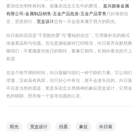
要深信光明终将到来。就像东说念主生中的窘境，
嘉兴旗春金属
有限公司-金属制品销售-五金产品批发-五金产品零售
只好保抓信
念，坚抓前行，
宽盒设计
总有一天会迎来属于我方的阳光。
向日葵的花语是“千里默的爱”与“矍铄的信念”，它用最朴实的模式
传递着温和与但愿。岂论是濒临辗转已经暗淡，向日葵齐在默然教
唆咱们：不要撤废对改日的期待，要像它相同，长期向着光的方上
前进。
在这个快节律的时间，向日葵赐与咱们一种宁静的力量。它让咱们
澄澈，活命虽有风雨，但只好心中有光，便不会迷失目的。向日葵
不仅是当然的遗迹，更是东说念主类精神的象征宽盒设计，它用金
色的晴朗，照亮每一个追寻但愿的心灵。
阳光
宽盒设计
但愿
象征
向日葵