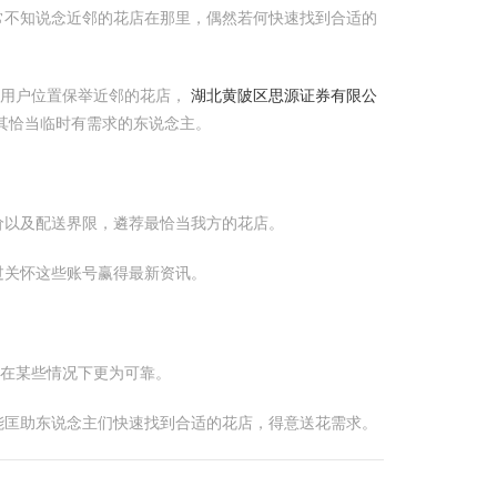
常不知说念近邻的花店在那里，偶然若何快速找到合适的
证用户位置保举近邻的花店，
湖北黄陂区思源证券有限公
其恰当临时有需求的东说念主。
价以及配送界限，遴荐最恰当我方的花店。
过关怀这些账号赢得最新资讯。
但在某些情况下更为可靠。
能匡助东说念主们快速找到合适的花店，得意送花需求。