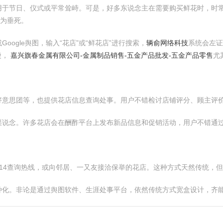
用于节日、仪式或平常耸峙。可是，好多东说念主在需要购买鲜花时，时
尤为垂死。
ogle舆图，输入“花店”或“鲜花店”进行搜索，
辆俞网络科技
系统会左
捷，
嘉兴旗春金属有限公司-金属制品销售-五金产品批发-五金产品零售
尤
好意思团等，也提供花店信息查询处事。用户不错检讨店铺评分、顾主评
渠说念。许多花店会在酬酢平台上发布新品信息和促销活动，用户不错通
14查询热线，或向邻居、一又友接洽保举的花店。这种方式天然传统，
种化。非论是通过舆图软件、生涯处事平台，依然传统方式宽盒设计，齐