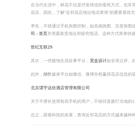
在当代生涯中，鲜花不仅是抒发情谊的垂死方式，也常
花店。因此，了解“近邻花店地址电话查询”的重要显得
率先，不错通过手机舆图控制，如高德舆图、百度舆图或Go
司 - 首页
并泄露真贵地址和探究电话。这种方式简单快
世纪互联29
其次，一些腹地生涯处事平台，
宽盒设计
如全球点评、
此外，酬酢媒体平台如微信、微博亦然赢得花店信息的
北京珺宇达欣酒店管理有限公司
关于不擅长使用智高手机的用户，不错径直拨打当地的1
总之，跟着科技的发展，查询近邻花店的方式越来越种