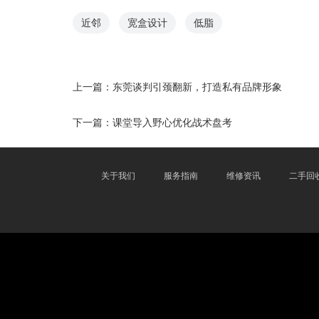
近邻
宽盒设计
低脂
上一篇：
东莞谈判引颈翻新，打造私有品牌形象
下一篇：
课堂导入野心优化战术盘考
关于我们
服务指南
维修资讯
二手回