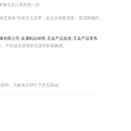
作是参预交互计算的第一步。
“动态面板”结束交互后果，如点击切换页面、显现荫藏内
属有限公司-金属制品销售-五金产品批发-五金产品零售
断，不错进步原型的活泼性和真确感。
与质料，为家具开辟打下坚实基础。