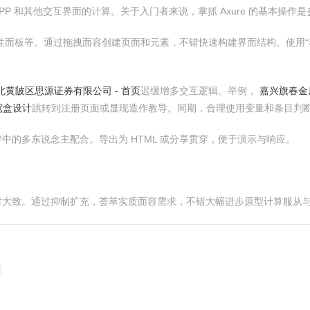
APP 和其他交互界面的计算。关于入门者来说，掌抓 Axure 的基本操
、属性面板等。通过拖拽面容创建页面和元素，不错快速构建界面结构。使用
北黄陂区思源证券有限公司 - 首页
迟缓增多交互逻辑。举例，
嘉兴旗春金
宽盒设计
跳转到注册页面或显现造作教导。同期，合理使用变量和条目判
辟中的多东说念主配合。导出为 HTML 或分享贯穿，便于演示与响应。
线相对大致。通过抑制扩充，荟萃实质面容需求，不错大幅进步原型计算服从