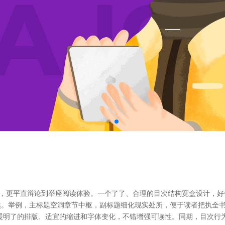
果，更平直辩论到举座阅读体验。一个了了、合理的目次结构宽盒设计，好
然。举例，主标题空洞章节中枢，副标题细化现实处所，便于读者把执全
暖明了的排版、适宜的缩进和字体变化，不错增强可读性。同期，目次行