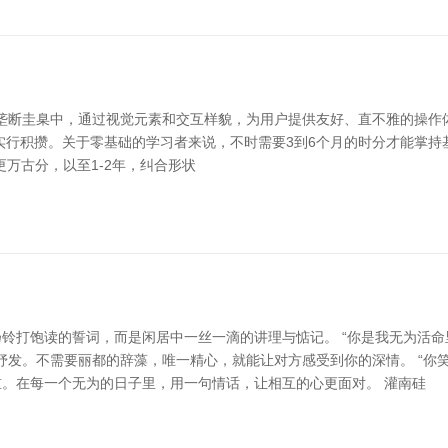
软件、网站或垄断圭臬中，通过视觉元素和交互样貌，为用户提供友好、直不雅的
积攒。关于零基础的学习者来说，不时需要3到6个月的时分才能掌持基本手段，
万古分，以至1-2年，纠合形状
铃打饱读的誓词，而是闲居中一丝一滴的讲理与惦记。 “你是我无为活命
的抒发。不需要丽都的辞藻，唯一精心，就能让对方感受到你的深情。 “
。在每一个无为的日子里，用一句情话，让相互的心更面对。 灌南硅