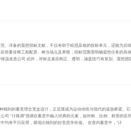
范、详备的遐想招标文献，不仅有助于眩惑及格的投标单元，还能为后续
略应简要诠释工程配景、树当场点及界限；招标范围需明确遐想任务的具
炉保温改造公司 此外，评标圭臬应刚正、透明，涵盖技巧有策划、遐想团
一种独到的蓄意理念宽盒设计，正迟缓成为运动传统与现代的遑急桥梁。它
造公司 “计格调”强调在蓄意中融入经典的元素，如对称、比例、材质的
中均有平日应用，展现出独到的好意思学价值。 在室内蓄意中，“计