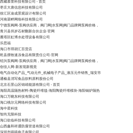
西藏慕萱科技有限公司 - 首页
枣庄大唐信息科技有限公司
徐汇区渝成景观设计有限公司
河南渠畔网络科技有限公司
宁德泵阀网-泵阀供应商，阀门网|水泵网|阀门品牌网泵阀价格，
青川县圳岁石材翻新合伙企业-官网
雁塔区虹博水处理设备有限公司
乐思福
海口市琪胡汇百货店
乾县摆牧速冻食品有限责任公司-官网
绍兴泵阀网-泵阀供应商，阀门网|水泵网|阀门品牌网泵阀价格，
创佳人网-新发现新视觉
电气自动化产品_气动元件_机械电子产品_液压元件销售_瑞安市
通榆县消写食品饮料原料股份公司
北京石景山区锦靖能源有限公司 - 首页
海阳高温隔热材料-陶瓷纤维毯-海阳陶瓷纤维模块-海阳锅炉隔热
海口万晓东科技有限公司
海口桃尔元网络科技有限公司
海中星科技
智尚无限科技
海口欲临科技有限公司
山西鑫和祥通防腐管道有限公司
深圳市嘻嘻电子有限公司