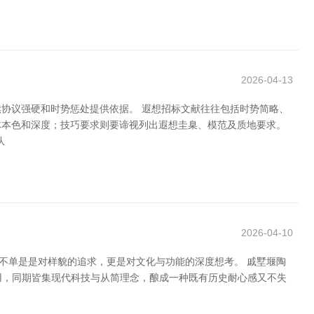
2026-04-13
协议强硬和时势惩处提供依据。 遐想招标文献往往包括时势简略、
体本色和深度；技巧要求则要谛视列出遐想圭臬、模范及质地要求。
队
2026-04-10
不单是是对样貌的追求，更是对文化与功能的深度想考。 戚墅堰陶
应用，同期皆集现代科技与从简理念，酿成一种既有历史耐心感又不失