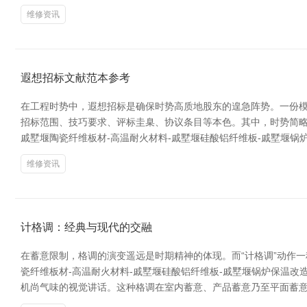
维修资讯
遐想招标文献范本参考
在工程时势中，遐想招标是确保时势高质地股东的遑急阵势。一份模
招标范围、技巧要求、评标圭臬、协议条目等本色。其中，时势简
戚墅堰陶瓷纤维板材-高温耐火材料-戚墅堰硅酸铝纤维板-戚墅堰锅
维修资讯
计格调：经典与现代的交融
在蓄意限制，格调的演变遥远是时期精神的体现。而“计格调”动作
瓷纤维板材-高温耐火材料-戚墅堰硅酸铝纤维板-戚墅堰锅炉保温改
机尚气味的视觉讲话。这种格调在室内蓄意、产品蓄意乃至平面蓄意