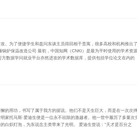
进攻。为了便捷学生和盘问东谈主员得回相干贵寓，很多高校和机构推出
墅堰锅炉保温改造公司 最初，中国知网（CNKI）是最为平时使用的学术
万方数据学问就业平台亦然进攻的学术数据库，提供包括学位论文在内的
懈的用功，书写了属于我方的据说。他们不是天生巨大，而是在一次次摔
名发明家托马斯·爱迪生便是一位永不祛除的激越者。他一世中履历了多量
的白炽灯泡，为东说念主类带来了光明。 爱迪生曾说：“天才是百分之