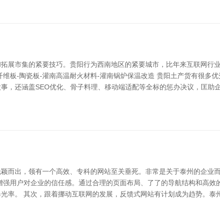
和拓展市集的紧要技巧。贵阳行为西南地区的紧要城市，比年来互联网行
纤维板-陶瓷板-灌南高温耐火材料-灌南锅炉保温改造 贵阳土产货有很多
事，还涵盖SEO优化、骨子料理、移动端适配等全标的惩办决议，匡助
脱颖而出，领有一个高效、专科的网站至关垂死。非常是关于泰州的企业
增强用户对企业的信任感。通过合理的页面布局、了了的导航结构和高效
光率。 其次，跟着挪动互联网的发展，反馈式网站有计划成为趋势。泰