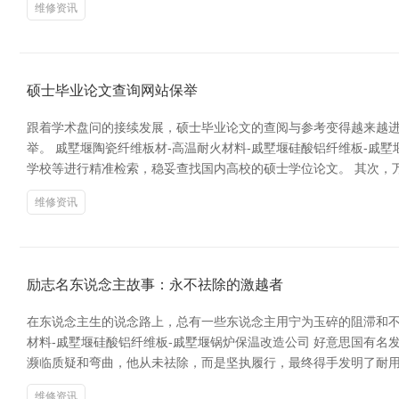
维修资讯
硕士毕业论文查询网站保举
跟着学术盘问的接续发展，硕士毕业论文的查阅与参考变得越来越
举。 戚墅堰陶瓷纤维板材-高温耐火材料-戚墅堰硅酸铝纤维板-戚
学校等进行精准检索，稳妥查找国内高校的硕士学位论文。 其次，
维修资讯
励志名东说念主故事：永不祛除的激越者
在东说念主生的说念路上，总有一些东说念主用宁为玉碎的阻滞和不
材料-戚墅堰硅酸铝纤维板-戚墅堰锅炉保温改造公司 好意思国有
濒临质疑和弯曲，他从未祛除，而是坚执履行，最终得手发明了耐用
维修资讯