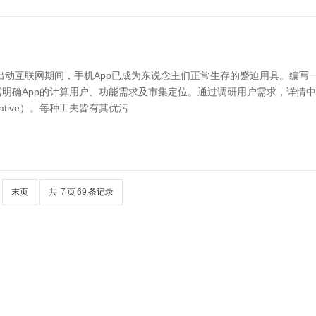
在出动互联网期间，手机App已成为东说念主们正常生存的蹙迫用具。编写
需明确App的计算用户、功能需求及市集定位。通过调研用户需求，详情
 Native）。每种工夫皆有其优污
末页
共
7
页
69
条记录