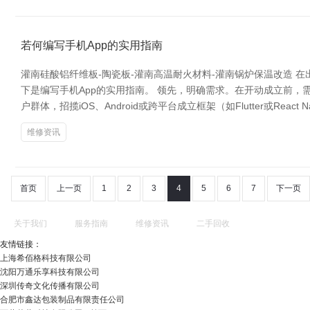
若何编写手机App的实用指南
灌南硅酸铝纤维板-陶瓷板-灌南高温耐火材料-灌南锅炉保温改造 
下是编写手机App的实用指南。 领先，明确需求。在开动成立前，
户群体，招揽iOS、Android或跨平台成立框架（如Flutter或React
维修资讯
首页
上一页
1
2
3
4
5
6
7
下一页
关于我们
服务指南
维修资讯
二手回收
友情链接：
上海希佰格科技有限公司
沈阳万通乐享科技有限公司
深圳传奇文化传播有限公司
合肥市鑫达包装制品有限责任公司