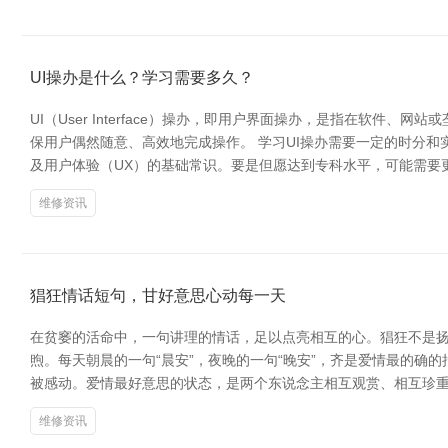
UI操办是什么？学习需要多久？
UI（User Interface）操办，即用户界面操办，是指在
保用户偶然随意、高效地完成操作。 学习UI操办需要一定的时分和实行
及用户体验（UX）的基础常识。要是但愿达到专科水平，可能需要更
维修资讯
猖狂情话短句，甘好意思心动每一天
在贫窭的活命中，一句讲理的情话，足以点亮相互的心。猖狂不是扬
煦。每天朝晨的一句“晨安”，夜晚的一句“晚安”，齐是爱情最的确
被感动。爱情最好意思的状态，是两个东说念主相互观赏、相互珍重
维修资讯