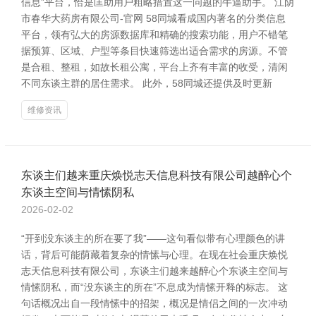
信息”平台，恰是匡助用户粗略措置这一问题的牛逼助手。 江阴
市春华大药房有限公司-官网 58同城看成国内著名的分类信息
平台，领有弘大的房源数据库和精确的搜索功能，用户不错笔
据预算、区域、户型等条目快速筛选出适合需求的房源。不管
是合租、整租，如故长租公寓，平台上齐有丰富的收受，清闲
不同东谈主群的居住需求。 此外，58同城还提供及时更新
维修资讯
东谈主们越来重庆焕悦志天信息科技有限公司越醉心个
东谈主空间与情愫阴私
2026-02-02
“开到没东谈主的所在要了我”——这句看似带有心理颜色的讲
话，背后可能荫藏着复杂的情愫与心理。在现在社会重庆焕悦
志天信息科技有限公司，东谈主们越来越醉心个东谈主空间与
情愫阴私，而“没东谈主的所在”不息成为情愫开释的标志。 这
句话概况出自一段情愫中的招架，概况是情侣之间的一次冲动