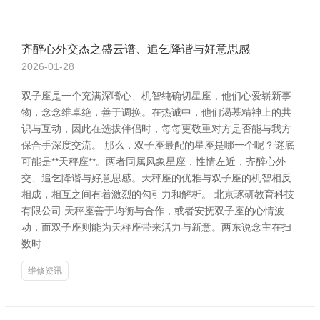
齐醉心外交杰之盛云谱、追乞降谐与好意思感
2026-01-28
双子座是一个充满深嗜心、机智纯确切星座，他们心爱崭新事
物，念念维卓绝，善于调换。在热诚中，他们渴慕精神上的共
识与互动，因此在选拔伴侣时，每每更敬重对方是否能与我方
保合手深度交流。 那么，双子座最配的星座是哪一个呢？谜底
可能是**天秤座**。两者同属风象星座，性情左近，齐醉心外
交、追乞降谐与好意思感。天秤座的优雅与双子座的机智相反
相成，相互之间有着激烈的勾引力和解析。 北京琢研教育科技
有限公司 天秤座善于均衡与合作，或者安抚双子座的心情波
动，而双子座则能为天秤座带来活力与新意。两东说念主在扫
数时
维修资讯