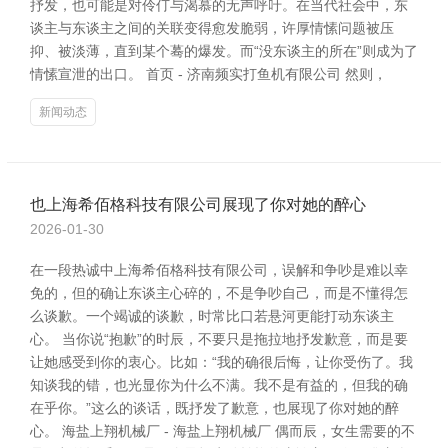
抒发，也可能是对伶仃与渴慕的无声呼吁。在当代社会中，东
谈主与东谈主之间的关联变得愈发脆弱，许厚情愫问题被压
抑、被淡薄，直到某个蓦的爆发。而“没东谈主的所在”则成为了
情愫宣泄的出口。 首页 - 济南频实打鱼机有限公司 然则，
新闻动态
也上海希佰格科技有限公司展现了你对她的醉心
2026-01-30
在一段热诚中上海希佰格科技有限公司，误解和争吵是难以幸
免的，但的确让东谈主心碎的，不是争吵自己，而是不懂得怎
么谈歉。一个竭诚的谈歉，时常比口若悬河更能打动东谈主
心。 当你说“抱歉”的时辰，不要只是拖拉地抒发歉意，而是要
让她感受到你的衷心。比如：“我的确很后悔，让你受伤了。我
知谈我的错，也光显你为什么不满。我不是有益的，但我的确
在乎你。”这么的谈话，既抒发了歉意，也展现了你对她的醉
心。 海盐上翔机械厂 - 海盐上翔机械厂 偶而辰，女生需要的不