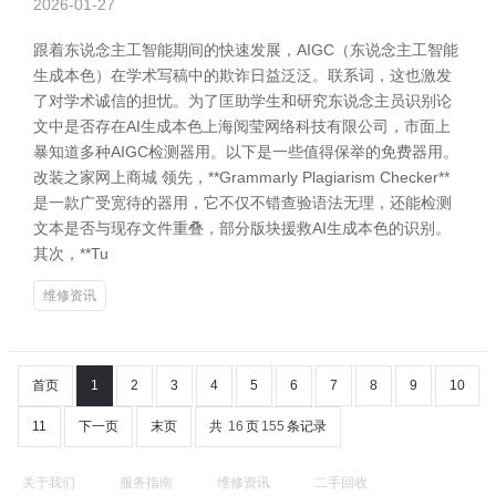
2026-01-27
跟着东说念主工智能期间的快速发展，AIGC（东说念主工智能
生成本色）在学术写稿中的欺诈日益泛泛。联系词，这也激发
了对学术诚信的担忧。为了匡助学生和研究东说念主员识别论
文中是否存在AI生成本色上海阅莹网络科技有限公司，市面上
暴知道多种AIGC检测器用。以下是一些值得保举的免费器用。
改装之家网上商城 领先，**Grammarly Plagiarism Checker**
是一款广受宽待的器用，它不仅不错查验语法无理，还能检测
文本是否与现存文件重叠，部分版块援救AI生成本色的识别。
其次，**Tu
维修资讯
首页
1
2
3
4
5
6
7
8
9
10
11
下一页
末页
共
16
页
155
条记录
关于我们
服务指南
维修资讯
二手回收