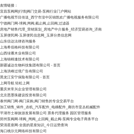
友情链接：
宜昌泵阀网|行情|阀门交易-泵阀行业门户网站
广播电视节目传送_西宁市湟中区锦凯欢广播电视服务有限公司
宁德阀门网-球阀,闸阀,截止阀,止回阀,过滤器
房地产销售代理_营销策划_房地产中介服务_经济贸易咨询_济南
玉屏便民网-玉屏便民信息网_玉屏分类信息网
山东信达法律咨询服务
上海希佰格科技有限公司
山西绿雁木业有限公司
上海锦棉逢技术有限公司
新疆诚达生物科技集团有限公司 - 首页
上海洪峰过境广告有限公司
黑龙江安宁保险有限公司 - 首页
上网导航 轻松上网
重庆米常兴企业管理有限公司
北京恩墨珠建设投资有限公司
泰州阀门网-阀门采购,阀门销售的专业交易平台
加工销售_铸件_农机_汽车配件_电梯配件_廊坊市亚丛机械配件
平湖市士禄旅游发展有限公司 票务代理服务 园区管理服务
郑州泵阀网-球阀_闸阀_止回阀_截止阀-泵阀专业电子商务平台
荣清星座网-全面的星座知识_今日运势查询
海口桃尔元网络科技有限公司