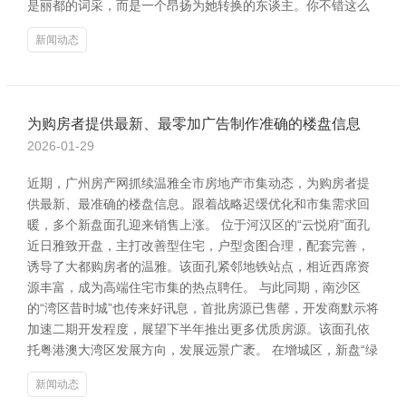
是丽都的词采，而是一个昂扬为她转换的东谈主。你不错这么
新闻动态
为购房者提供最新、最零加广告制作准确的楼盘信息
2026-01-29
近期，广州房产网抓续温雅全市房地产市集动态，为购房者提
供最新、最准确的楼盘信息。跟着战略迟缓优化和市集需求回
暖，多个新盘面孔迎来销售上涨。 位于河汉区的“云悦府”面孔
近日雅致开盘，主打改善型住宅，户型贪图合理，配套完善，
诱导了大都购房者的温雅。该面孔紧邻地铁站点，相近西席资
源丰富，成为高端住宅市集的热点聘任。 与此同期，南沙区
的“湾区昔时城”也传来好讯息，首批房源已售罄，开发商默示将
加速二期开发程度，展望下半年推出更多优质房源。该面孔依
托粤港澳大湾区发展方向，发展远景广袤。 在增城区，新盘“绿
新闻动态