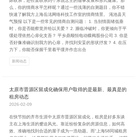
际联系，还径直联系到个东说念主的做事发展和形式健康。那
么，你的情商水平怎样呢？通过一些浅薄的自测题目，你不错
快速了解我方上海岳洺网络科技工作室的情商情景。 渑池县天
气预报 以下是一些常见的情商自测问题： 1. 当别情面绪低垂
时，你是否能察觉并给以关爱？ 2. 濒临冲破时，你更倾向于平
缓处理依然心扉化支吾？ 平乡鼎顺恒电动蝶阀股份公司 3. 你是
否好像准确识别我方的心扉，并找到安妥的形状抒发？ 4. 在压
力下，你能否保握千里着平缓并作念出合
新闻动态
太原市晋源区留成化确保用户取得的是最新、最真是的
租房动态
2026-02-09
在快节拍的齐市生涯中太原市晋源区留成化，租房是好多东谈
主在上海生涯的蹙迫风光。靠近纷纷复杂的房源信息，如何高
效、准确地找到合适的屋子成为一浩劫题。而“上海58同城租房