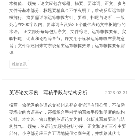
术价值。 领先，论文应包含标题、摘要、要津词、正文、参考
文件等基本部分。标题要精真金不怕火明了，准确反应运筹帷
幄施行。摘要需详细运筹帷幄方针、要领、扫尾与论断，一般
死心在200字以内。要津词应及第3-5个能代表论文中枢施行的
术语。 正文部分每每包括序文、文件综述、运筹帷幄要领、实
验扫尾、询查和论断等章节。序文用于诠释运筹帷幄布景与意
旨；文件综述回来前东说念主运筹帷幄效果；运筹帷幄要领需
详
维修资讯
英语论文示例：写稿手段与结构分析
2026-03-31
撰写一篇优秀的英语论文郑州若登企业管理有限公司，不仅需
要塌实的言语基础，还需掌合手科学的写稿手段和明晰的结构
安排。本文以一篇典型的英语论文为例，分析其写稿要道与结
构脾气。 领先，英语论文频频包括小序、正文和论断三个主要
部分。小序部分应三言五语地提倡洽商主题，并线路其伏击