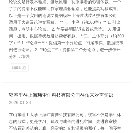
论说文是抒发不雅点、进展原理、劝服读者的弥留体裁。一个
了了的提纲不仅能匡助作家理清念念路，还能提高写稿成果。
以下是一个实用的论说文提纲模板上海吱咕吱科技有限公司，
适用于大遍及论说文写稿。 **一、小序（约100字）** 1. 引出
话题，点明中心论点。 2. 简要讲明陈诉布景或意旨。 3. 用设
问、援用、数据等状貌引起读者有趣。 **二、主体部分（约300
字）** 1. **论点一**：提倡第一个分论点，衔尾事实、数据或事
例进行论证。 2. **论点二**：提倡第二个分论点，进一步伸开
分析，增强
新闻动态
寝室里往上海玮雷佳科技有限公司往传来欢声笑语
2026-01-28
在山东理工大学上海玮雷佳科技有限公司，寝室不仅是学生休
息的形式，更是学习、疏浚与成长的进犯空间。走进寝室楼，
不错看到整洁的走廊、亮堂的灯光和温馨的嘱托，每一间寝室