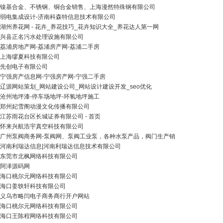
镍基合金、不锈钢、铜合金销售、上海漫然特殊钢有限公司
弱电集成设计-济南科森特信息技术有限公司
湖州养花网 - 花卉_养花技巧_花卉知识大全_养花达人第一网
兴县正名污水处理设施有限公司
荔浦房地产网-荔浦房产网-荔浦二手房
上海缪夏科技有限公司
先创电子有限公司
宁强房产信息网-宁强房产网-宁强二手房
辽源网站策划_网站建设公司_网站设计建设开发_seo优化
沧州地坪漆-停车场地坪-环氧地坪施工
郑州妃雪阁动漫文化传播有限公司
江苏雨花台区长城证券有限公司 - 首页
怀来兴航浩宇真空科技有限公司
广州泵阀商务网-泵阀网、泵阀工业泵，各种水泵产品，阀门生产销
河南利瑞达信息|河南利瑞达信息技术有限公司
东莞市北枫网络科技有限公司
阿泽源码网
海口桃尔元网络科技有限公司
海口姜轶轩科技有限公司
义乌市略闫电子商务商行开户网站
海口桃尔元网络科技有限公司
海口王陈程网络科技有限公司