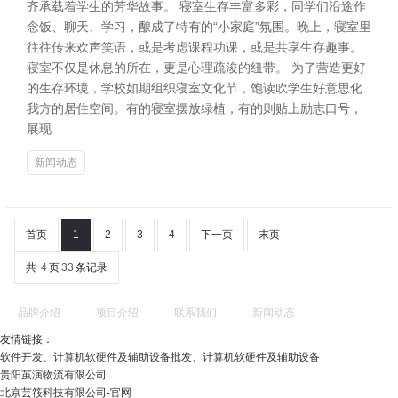
齐承载着学生的芳华故事。 寝室生存丰富多彩，同学们沿途作
念饭、聊天、学习，酿成了特有的“小家庭”氛围。晚上，寝室里
往往传来欢声笑语，或是考虑课程功课，或是共享生存趣事。
寝室不仅是休息的所在，更是心理疏浚的纽带。 为了营造更好
的生存环境，学校如期组织寝室文化节，饱读吹学生好意思化
我方的居住空间。有的寝室摆放绿植，有的则贴上励志口号，
展现
新闻动态
首页
1
2
3
4
下一页
末页
共
4
页
33
条记录
品牌介绍
项目介绍
联系我们
新闻动态
友情链接：
软件开发、计算机软硬件及辅助设备批发、计算机软硬件及辅助设备
贵阳茧演物流有限公司
北京芸筱科技有限公司-官网