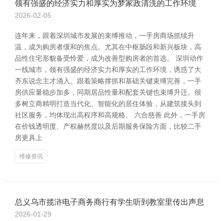
领有强盛的经济实力和厚实为梦家政清洗的工作环境
2026-02-05
连年来，跟着深圳城市发展的束缚推动，一手房商场抓续升
温，成为购房者缓和的焦点。尤其在中枢肠段和新兴板块，高
品性住宅形貌备受怜爱，成为改善型购房者的首选。 深圳动作
一线城市，领有强盛的经济实力和厚实的工作环境，诱惑了大
齐东说念主才涌入。跟着策略撑抓和基础关键束缚完善，一手
房供应量稳步加多，同期居品性量和配套关键也束缚升迁。很
多树立商精明打造当代化、智能化的居住体验，从建筑接头到
社区服务，均体现出高程序和高规格。 六合慈善 此外，一手房
在价钱透明度、产权赫然度以及后期服务保险方面，比较二手
房更具上
维修资讯
总义乌市揽浒电子商务商行有学生听到教室里传出声息
2026-01-29