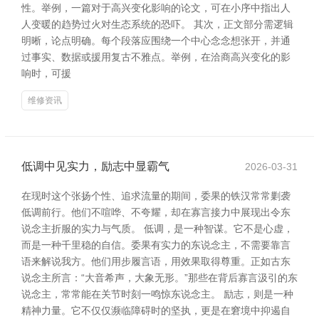
性。举例，一篇对于高兴变化影响的论文，可在小序中指出人
人变暖的趋势过火对生态系统的恐吓。 其次，正文部分需逻辑
明晰，论点明确。每个段落应围绕一个中心念念想张开，并通
过事实、数据或援用复古不雅点。举例，在洽商高兴变化的影
响时，可援
维修资讯
低调中见实力，励志中显霸气
2026-03-31
在现时这个张扬个性、追求流量的期间，委果的铁汉常常剿袭
低调前行。他们不喧哗、不夸耀，却在寡言接力中展现出令东
说念主折服的实力与气质。 低调，是一种智谋。它不是心虚，
而是一种千里稳的自信。委果有实力的东说念主，不需要靠言
语来解说我方。他们用步履言语，用效果取得尊重。正如古东
说念主所言：“大音希声，大象无形。”那些在背后寡言汲引的东
说念主，常常能在关节时刻一鸣惊东说念主。 励志，则是一种
精神力量。它不仅仅濒临障碍时的坚执，更是在窘境中抑遏自