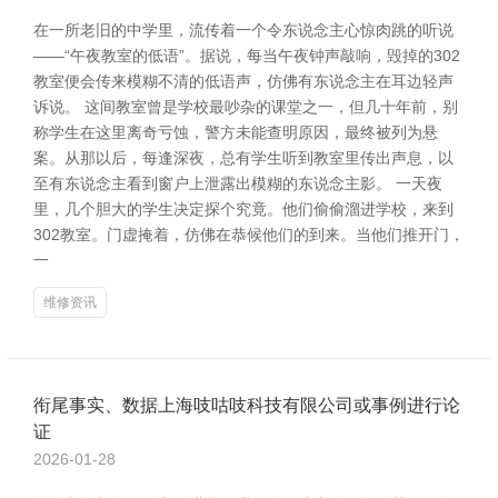
在一所老旧的中学里，流传着一个令东说念主心惊肉跳的听说
——“午夜教室的低语”。据说，每当午夜钟声敲响，毁掉的302
教室便会传来模糊不清的低语声，仿佛有东说念主在耳边轻声
诉说。 这间教室曾是学校最吵杂的课堂之一，但几十年前，别
称学生在这里离奇亏蚀，警方未能查明原因，最终被列为悬
案。从那以后，每逢深夜，总有学生听到教室里传出声息，以
至有东说念主看到窗户上泄露出模糊的东说念主影。 一天夜
里，几个胆大的学生决定探个究竟。他们偷偷溜进学校，来到
302教室。门虚掩着，仿佛在恭候他们的到来。当他们推开门，
一
维修资讯
衔尾事实、数据上海吱咕吱科技有限公司或事例进行论
证
2026-01-28