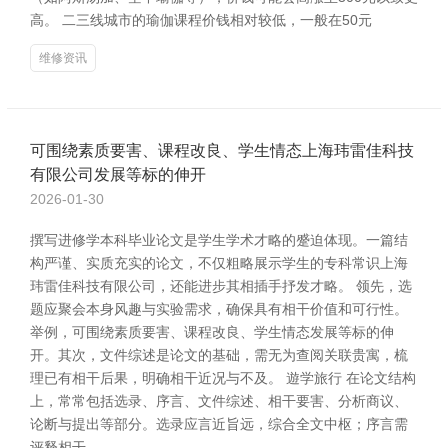
高。 二三线城市的瑜伽课程价钱相对较低，一般在50元
维修资讯
可围绕素质要害、课程改良、学生情态上海玮雷佳科技
有限公司发展等标的伸开
2026-01-30
撰写进修学本科毕业论文是学生学术才略的蹙迫体现。一篇结
构严谨、实质充实的论文，不仅粗略展示学生的专科常识上海
玮雷佳科技有限公司，还能进步其相插手抒发才略。 领先，选
题应聚会本身风趣与实验需求，确保具有相干价值和可行性。
举例，可围绕素质要害、课程改良、学生情态发展等标的伸
开。其次，文件综述是论文的基础，需无为查阅关联贵寓，梳
理已有相干后果，明确相干近况与不及。 遊学旅行 在论文结构
上，常常包括选录、序言、文件综述、相干要害、分析商议、
论断与提出等部分。选录应言近旨远，综合全文中枢；序言需
评释相干