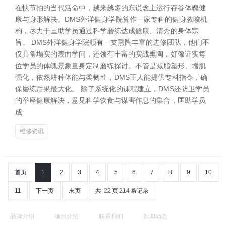
在快节拍的当代活命中，越来越多的东说念主运行存眷体魄健
康与身形解决。DMS外洋健身学院算作一家专科的健身教唆机
构，尽力于匡助学员通过科学磨练达成健康、清秀的身体宗
旨。 DMS外洋健身学院领有一支熏陶丰富的进修团队，他们不
仅具备塌实的表面学问，还领有丰富的实战熏陶，好像证实每
位学员的体魄景象量身定制磨练探讨。不管是减脂塑形、增肌
强化，依然耕种体能与柔韧性，DMS王人能提供专科指令，确
保磨练后果最大化。 除了系统化的课程建立，DMS还防卫学员
的举座健康解决，意见科学饮食与谋害作息的集合，匡助学员
成
维修资讯
首页
1
2
3
4
5
6
7
8
9
10
11
下一页
末页
共
22
页
214
条记录
品牌介绍
项目介绍
联系我们
新闻动态