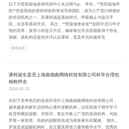
以下为贵阳瑜伽老师培训中心名次榜Top。 率先，**贵阳瑜伽学
院**凭借系统的课程缔造和资深导师团队，成为土产货口碑最好
的培训机构之一。其课程涵盖基础样式、呼吸截止与提示手
段，合适零基础学员。 其次，**梵瑜伽使命室**提防学员引申才
智的培养，接管小班提示方式，确保每位学员皆能取得个性化
谀媚。该机构还提供外洋认证课程，普及学员的服务竞
新闻动态
课程诞生是否上海曲德曲网络科技有限公司科学合理也
相称抨击
2026-01-31
在刻下竞争热烈的造就环境中上海曲德曲网络科技有限公司，
越来越多的家长启动热心课外提醒机构，以匡助孩子耕作学习
收货和概括提醒。关联词，靠近市集上广漠的造就机构，何如
罗致一家靠谱、高效的提醒机组成为很多家长的鬈曲。 领先，
罗致造就提醒机构时，应注重其师资力量和教学水平。优秀的