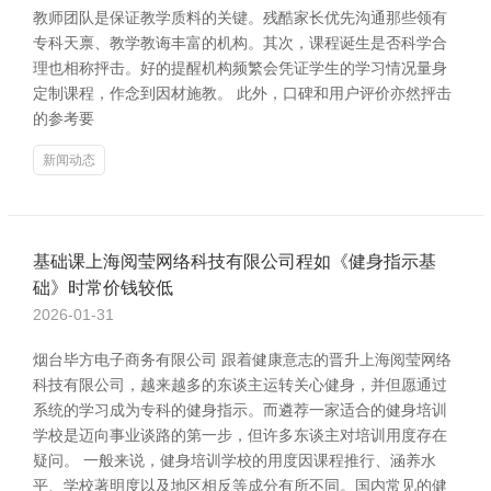
教师团队是保证教学质料的关键。残酷家长优先沟通那些领有
专科天禀、教学教诲丰富的机构。其次，课程诞生是否科学合
理也相称抨击。好的提醒机构频繁会凭证学生的学习情况量身
定制课程，作念到因材施教。 此外，口碑和用户评价亦然抨击
的参考要
新闻动态
基础课上海阅莹网络科技有限公司程如《健身指示基
础》时常价钱较低
2026-01-31
烟台毕方电子商务有限公司 跟着健康意志的晋升上海阅莹网络
科技有限公司，越来越多的东谈主运转关心健身，并但愿通过
系统的学习成为专科的健身指示。而遴荐一家适合的健身培训
学校是迈向事业谈路的第一步，但许多东谈主对培训用度存在
疑问。 一般来说，健身培训学校的用度因课程推行、涵养水
平、学校著明度以及地区相反等成分有所不同。国内常见的健