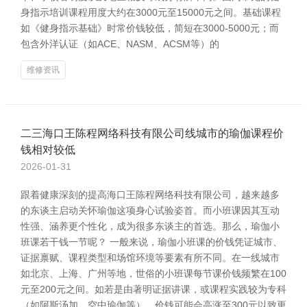
身指示培训课程用度大约在3000元至15000元之间。基础课程
如《健身指示基础》时常价钱较低，简短在3000-5000元；而
包含外洋认证（如ACE、NASM、ACSM等）的
维修资讯
二三海口王陈程网络科技有限公司线城市的瑜伽课程价
钱相对较低
2026-01-31
跟着健康深刻的提高海口王陈程网络科技有限公司，越来越多
的东谈主启动关怀瑜伽这项身心试验姿首。而小班课因其互动
性强、涵养更个性化，成为很多东谈主的首选。那么，瑜伽小
班课若干钱一节呢？ 一般来说，瑜伽小班课的价钱凭证城市、
证据禀赋、课程类型和场馆环境等要素有所不同。在一线城市
如北京、上海、广州等地，世俗的小班课每节课价钱频繁在100
元至200元之间。如若是由著明证据讲课，或课程实践较为专科
（如阿斯汤加、空中瑜伽等），价钱可能会高涨至300元以致更