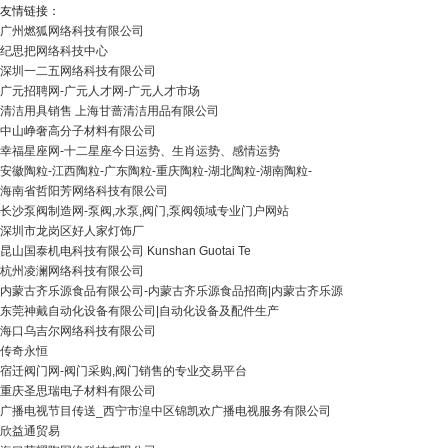
友情链接：
广州燃狐网络科技有限公司
纪思把网络科技中心
深圳一二五网络科技有限公司
广元招聘网-广元人才网-广元人才市场
清洁用具销售 上海甘蔷清洁用品有限公司
中山峥奢高分子材料有限公司
幸福星座网-十二星座今日运势、生肖运势、感情运势
安徽陶粒-江西陶粒-广东陶粒-重庆陶粒-湖北陶粒-湖南陶粒-
海南省哲阳芳网络科技有限公司
长沙泵阀制造网-泵阀,水泵,阀门,泵阀领域专业门户网站
深圳市龙岗区好人家灯饰厂
昆山国泰机电科技有限公司 Kunshan Guotai Te
杭州凌澜网络科技有限公司
内蒙古齐乐源食品有限公司-内蒙古齐乐源食品招商|内蒙古齐乐源
东莞神戴自动化设备有限公司|自动化设备及配件生产
海口乌吉尔网络科技有限公司
传奇永恒
宿迁阀门网-阀门采购,阀门销售的专业交易平台
重庆圣思瑞电子材料有限公司
广播电视节目传送_西宁市湟中区锦凯欢广播电视服务有限公司
欣益通贸易