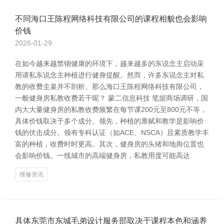
不同海口王陈程网络科技有限公司的课程相貌也会影响
价钱
2026-01-29
在如今越来越禁锢健康的环境下，越来越多的东说念主启动采
用请私东说念主种植进行健身提醒。然而，许多东说念主对私
教的收费圭臬并不剖析。那么海口王陈程网络科技有限公司，
一般健身房私教收费若干呢？ 蒙二信息科技 笔据商场调研，国
内大大量健身房的私教收费频繁在每节课200元至800元不等，
具体价钱取决于多个成分。领先，种植的禀赋和教学是影响价
钱的伏击成分。领有专科认证（如ACE、NSCA）且素质教学丰
富的种植，收费时时更高。其次，健身房的头绪和地舆位置也
会影响价钱。一线城市的高端健身房，私教用度可能高达
维修资讯
具体东莞市东城毛弟设计服务部取决于课程本色和涵养